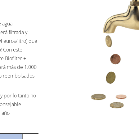
e agua
rá filtrada y
4 euros/litro) que
)! Con este
e Biofilter +
ará más de 1.000
nto reembolsados
 por lo tanto no
consejable
a año