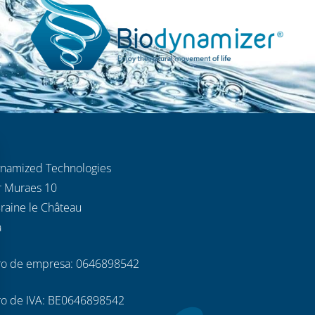
ynamized Technologies
r Muraes 10
raine le Château
a
o de empresa: 0646898542
o de IVA: BE0646898542