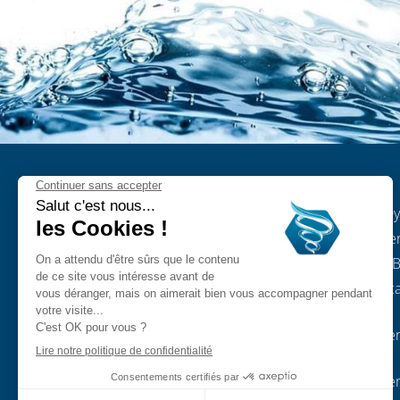
Condiciones generales de venta
–
S.A. D
Aviso legal
–
Política de privacidad
Sentie
(RGPD)
–
Todos los derechos
1440 B
reservados a Dynamized
Bélgic
Technologies S.A
.
N
ú
mer
N
ú
mer