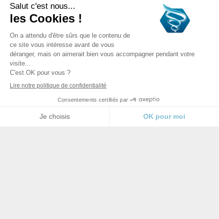
S.A. Dynamized Technologies
Sentier Muraes 10
1440 Braine le Château
Bélgica
N
ú
mero de empresa: 0646898542
N
ú
mero de IVA: BE0646898542
Cookie policy