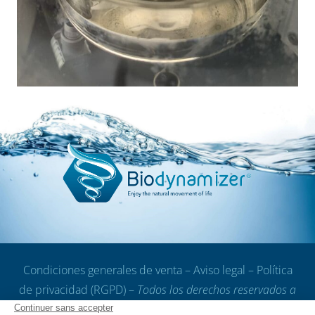
Condiciones generales de venta
–
Aviso legal
–
Política
de privacidad (RGPD)
–
Todos los derechos reservados a
Dynamized Technologies S.A
.