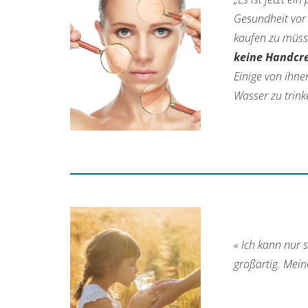
Gesundheit vor
kaufen zu müsse
keine Handcre
Einige von ihn
Wasser zu trinke
N.G.
« Ich kann nur 
großartig. Mei