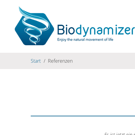
Start
/
Referenzen
„Es ist jetzt e