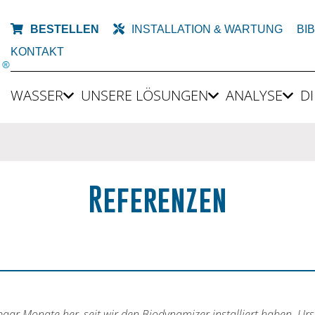
BESTELLEN
INSTALLATION & WARTUNG
BI
KONTAKT
WASSER
UNSERE LÖSUNGEN
ANALYSE
DI
Referenzen
in paar Monate her, seit wir den Biodynamizer installiert haben. U