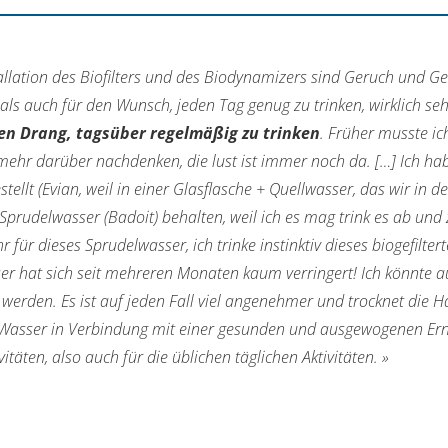
allation des Biofilters und des Biodynamizers sind Geruch und 
als auch für den Wunsch, jeden Tag genug zu trinken, wirklich se
n Drang, tagsüber regelmäßig zu trinken
. Früher musste i
mehr darüber nachdenken, die lust ist immer noch da. […] Ich habe
stellt (Evian, weil in einer Glasflasche + Quellwasser, das wir 
 Sprudelwasser (Badoit) behalten, weil ich es mag trink es ab und
r für dieses Sprudelwasser, ich trinke instinktiv dieses biogefil
r hat sich seit mehreren Monaten kaum verringert! Ich könnte a
werden. Es ist auf jeden Fall viel angenehmer und trocknet die Hau
s Wasser in Verbindung mit einer gesunden und ausgewogenen Ern
vitäten, also auch für die üblichen täglichen Aktivitäten. »