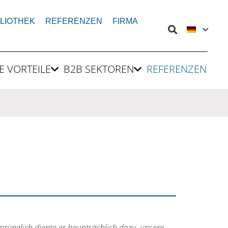
BLIOTHEK
REFERENZEN
FIRMA
E VORTEILE
B2B SEKTOREN
REFERENZEN
rsprünglich diente er hauptsächlich dazu, unsere