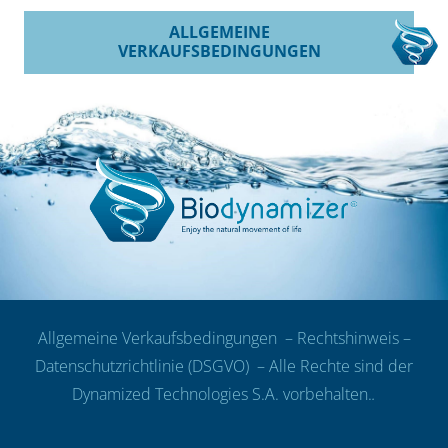
ALLGEMEINE
VERKAUFSBEDINGUNGEN
Allgemeine Verkaufsbedingungen
–
Rechtshinweis
–
Datenschutzrichtlinie (DSGVO)
– Alle Rechte sind der
Dynamized Technologies S.A. vorbehalten.
.