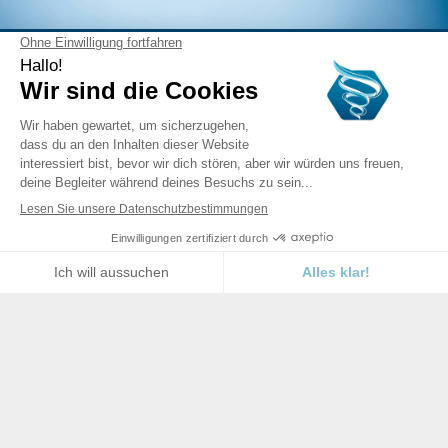
Allgemeine Verkaufsbedingungen
–
Rechtshinweis
–
Datenschutzrichtlinie (DSGVO)
– Alle Rechte sind der
Dynamized Technologies S.A. vorbehalten.
.
S.A. Dynamized Technologies
Sentier Muraes 10
1440 Braine le Château
Belgien
Firmennummer: 0646898542
Umsatzsteuer-Identifikationsnummer: BE0646898542