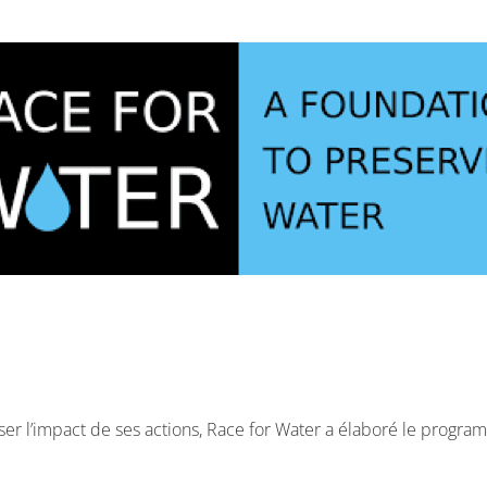
ser l’impact de ses actions, Race for Water a élaboré le progr