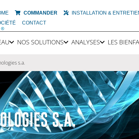
OME
COMMANDER
INSTALLATION & ENTRETIE
OCIÉTÉ
CONTACT
’EAU
NOS SOLUTIONS
ANALYSES
LES BIENFA
logies s.a.
OLOGIES S.A.