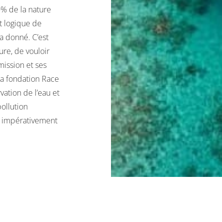
% de la nature
t logique de
 a donné. C’est
re, de vouloir
mission et ses
la fondation Race
vation de l’eau et
ollution
it impérativement