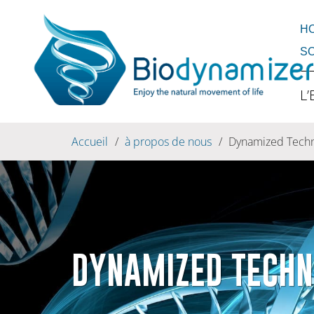
H
S
L
Accueil
/
à propos de nous
/
Dynamized Techno
DYNAMIZED TECHN