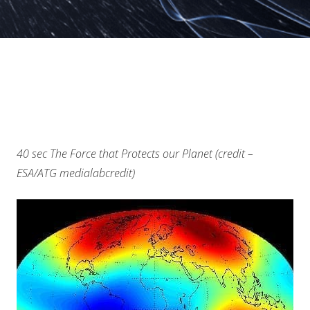
40 sec The Force that Protects our Planet (credit –
ESA/ATG medialabcredit)