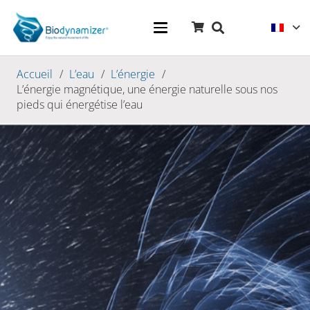
Accueil
/
L’eau
/
L’énergie
/
L’énergie magnétique, une énergie naturelle sous nos
pieds qui énergétise l’eau