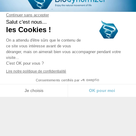
Conditions générales de vente
–
Mentions légales
–
Politique de confidentialité (RGPD)
– ©
Tous droits
réservés à la S.A. Dynamized Technologies
S.A. Dynamized Technologies
Sentier Muraes 10
1440 Braine le Château
Belgique