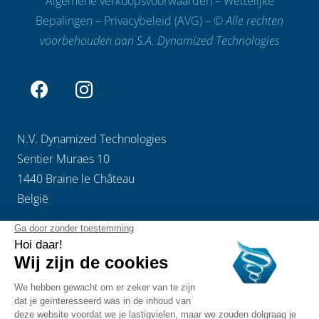
Algemene verkoopsvoorwaarden
–
Wettelijke
Bepalingen
–
Privacybeleid (AVG)
– ©
Alle rechten
voorbehouden aan S.A. Dynamized Technologies
N.V. Dynamized Technologies
Sentier Muraes 10
1440 Braine le Château
België
Ondernemingsnummer: 0646898542
BTW: BE0646898542
Cookie policy