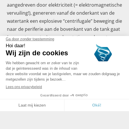
aangedreven door elektriciteit (= elektromagnetische
vervuiling!), genereren vanaf de onderkant van de
watertank een explosieve “centrifugale” beweging die
naar de periferie aan de bovenkant van de tank gaat
(opwaartse vortex) waar de rotatie van de vortex
langzamer is! Deze wervels verspreiden energie! …
De ritmes van expansies – contracties; van
versnellingen – vertragingen van het water in de
Biodynamizer®
De ritmes worden veroorzaakt door de
geometrische vormen van de dynamizer,
geconstrueerd door de verhoudingen van de gulden
snede:
de Trechter: wekt een centripetale draaikolk op