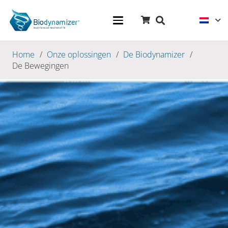
Home
/
Onze oplossingen
/
De Biodynamizer
/
De Bewegingen