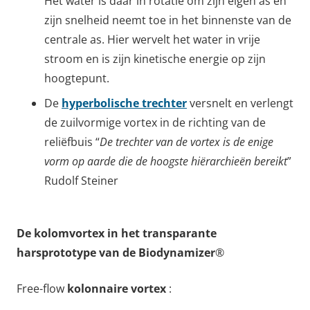
Het water is daar in rotatie om zijn eigen as en
zijn snelheid neemt toe in het binnenste van de
centrale as. Hier wervelt het water in vrije
stroom en is zijn kinetische energie op zijn
hoogtepunt.
De
hyperbolische trechter
versnelt en verlengt
de zuilvormige vortex in de richting van de
reliëfbuis “
De trechter van de vortex is de enige
vorm op aarde die de hoogste hiërarchieën bereikt
”
Rudolf Steiner
De kolomvortex in het transparante
harsprototype van de Biodynamizer
®
Free-flow
kolonnaire vortex
: