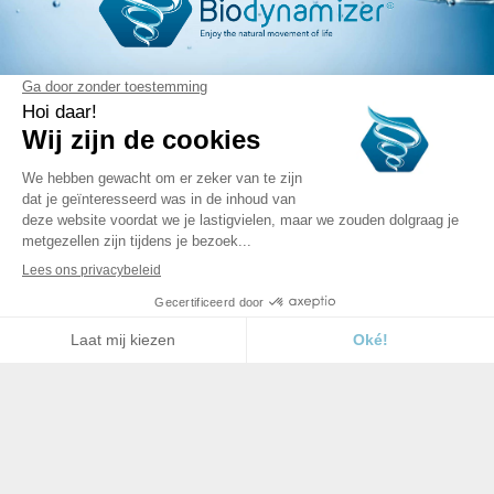
Algemene verkoopsvoorwaarden
–
Wettelijke
Bepalingen
–
Privacybeleid (AVG)
– ©
Alle rechten
voorbehouden aan S.A. Dynamized Technologies
N.V. Dynamized Technologies
Sentier Muraes 10
1440 Braine le Château
België